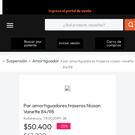
Ingresa al portal de ayuda
Buscar por
Carro de
Iniciar sesión
patente
compras
Suspensión
Amortiguador
par amortiguadores traseros nissan vanette
84/98
Par amortiguadores traseros Nissan
Vanette 84/98
Referencia
:
TR002099-38
$
50
.
400
-
25%