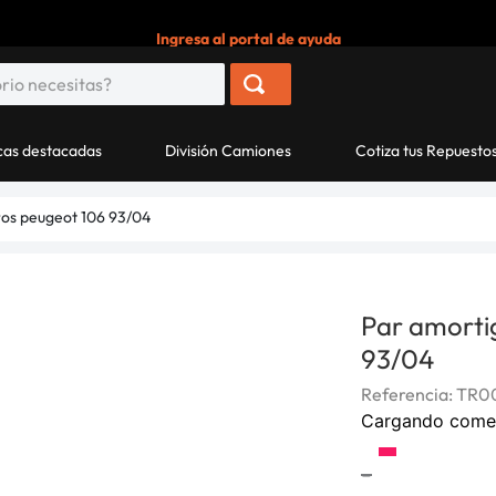
Ingresa al portal de ayuda
as destacadas
División Camiones
Cotiza tus Repuesto
ros peugeot 106 93/04
Par amorti
93/04
Referencia
:
TR0
Cargando come
-