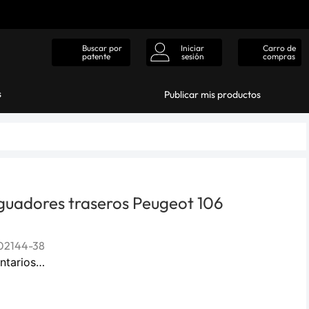
Iniciar
Carro de
Buscar por
sesión
compras
patente
s
Publicar mis productos
guadores traseros Peugeot 106
02144-38
ntarios…