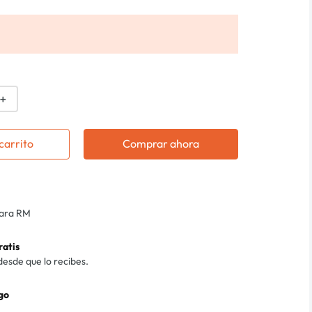
＋
carrito
Comprar ahora
para RM
ratis
desde que lo recibes.
go