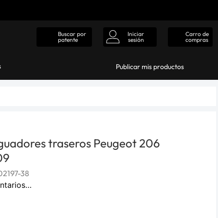
Iniciar
Carro de
Buscar por
sesión
compras
patente
s
Publicar mis productos
guadores traseros Peugeot 206
09
2197-38
ntarios…