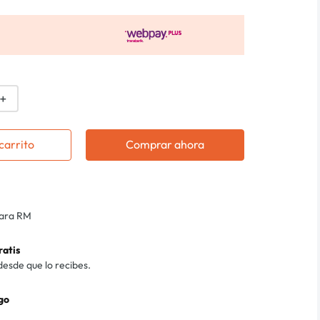
＋
carrito
Comprar ahora
para RM
ratis
desde que lo recibes.
go