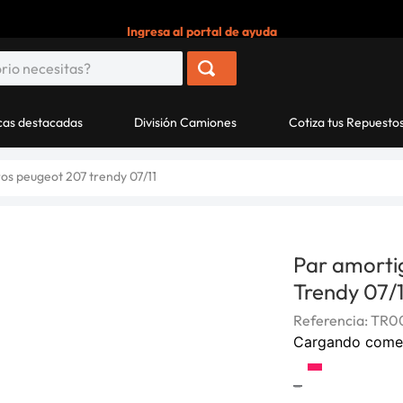
Ingresa al portal de ayuda
as destacadas
División Camiones
Cotiza tus Repuesto
os peugeot 207 trendy 07/11
Par amorti
Trendy 07/1
Referencia
:
TR0
Cargando come
-