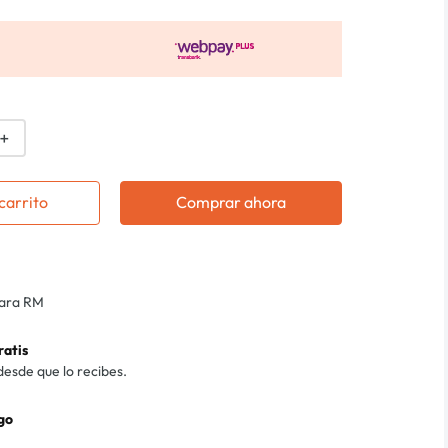
＋
carrito
Comprar ahora
para RM
ratis
desde que lo recibes.
go