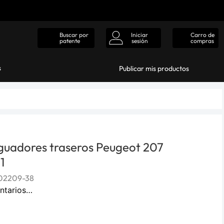
Iniciar
Carro de
Buscar por
sesión
compras
patente
s
Publicar mis productos
guadores traseros Peugeot 207
1
02209-38
ntarios…