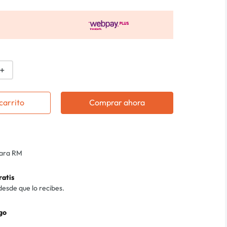
＋
carrito
Comprar ahora
para RM
ratis
desde que lo recibes.
go