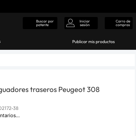
Iniciar
Carro de
Buscar por
sesión
compras
patente
s
Publicar mis productos
guadores traseros Peugeot 308
2172-38
ntarios…