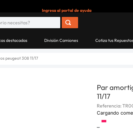
Ingresa al portal de ayuda
as destacadas
División Camiones
Cotiza tus Repuesto
os peugeot 308 11/17
Par amorti
11/17
Referencia
:
TR00
Cargando come
-