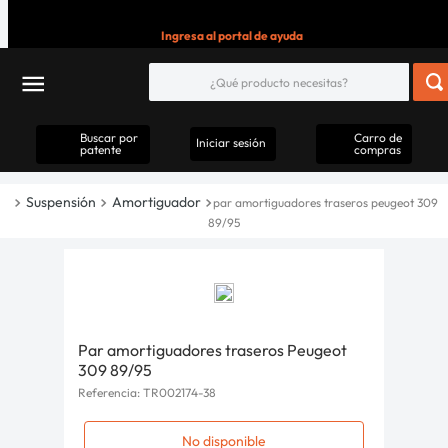
Ingresa al portal de ayuda
Buscar por
Carro de
Iniciar sesión
patente
compras
Suspensión
Amortiguador
par amortiguadores traseros peugeot 309
89/95
Par amortiguadores traseros Peugeot
309 89/95
Referencia
:
TR002174-38
No disponible