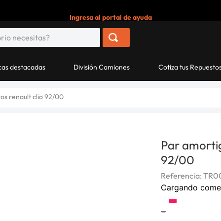
Ingresa al portal de ayuda
as destacadas
División Camiones
Cotiza tus Repuesto
os renault clio 92/00
Par amortig
92/00
Referencia
:
TR0
Cargando come
-