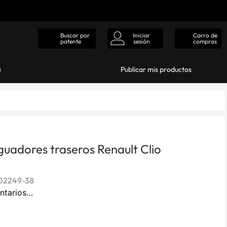
Iniciar
Carro de
Buscar por
sesión
compras
patente
s
Publicar mis productos
uadores traseros Renault Clio
02249-38
ntarios…