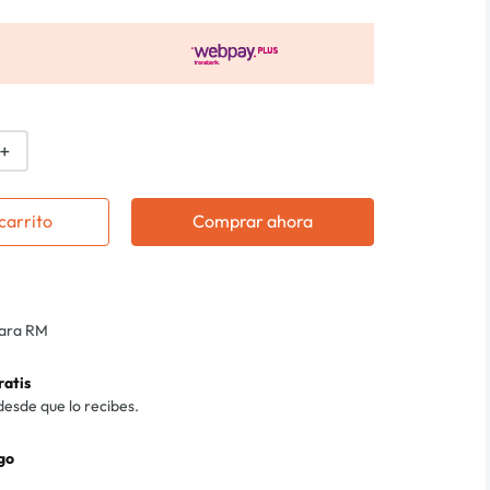
＋
carrito
Comprar ahora
para RM
ratis
desde que lo recibes.
go