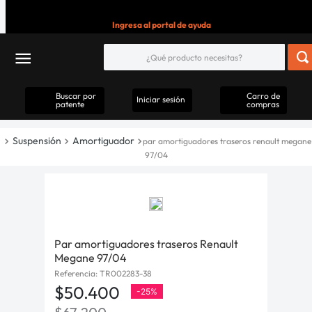
Ingresa al portal de ayuda
Buscar por
Carro de
Iniciar sesión
patente
compras
Suspensión
Amortiguador
par amortiguadores traseros renault megane
97/04
Par amortiguadores traseros Renault
Megane 97/04
Referencia
:
TR002283-38
$
50
.
400
-
25%