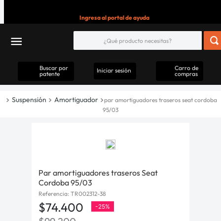
Ingresa al portal de ayuda
Buscar por
Carro de
Iniciar sesión
patente
compras
Suspensión
Amortiguador
par amortiguadores traseros seat cordoba
95/03
Par amortiguadores traseros Seat
Cordoba 95/03
Referencia
:
TR002312-38
$
74
.
400
-
25%