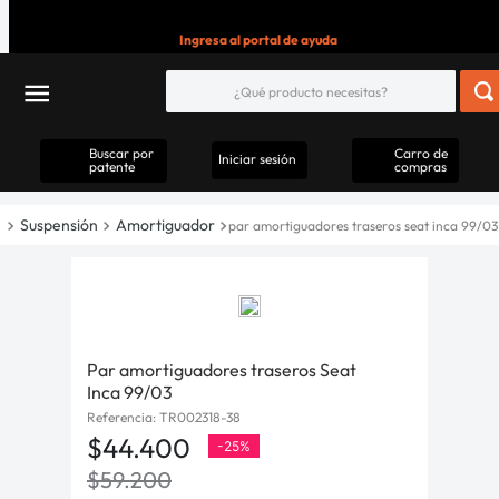
Ingresa al portal de ayuda
Buscar por
Carro de
Iniciar sesión
patente
compras
Suspensión
Amortiguador
par amortiguadores traseros seat inca 99/03
Par amortiguadores traseros Seat
Inca 99/03
Referencia
:
TR002318-38
$
44
.
400
-
25%
$
59
.
200