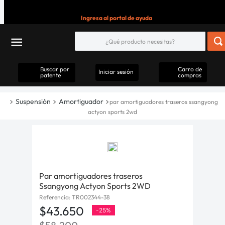
Ingresa al portal de ayuda
Buscar por
Carro de
Iniciar sesión
patente
compras
Suspensión
Amortiguador
par amortiguadores traseros ssangyong
actyon sports 2wd
Par amortiguadores traseros
Ssangyong Actyon Sports 2WD
Referencia
:
TR002344-38
$
43
.
650
-
25%