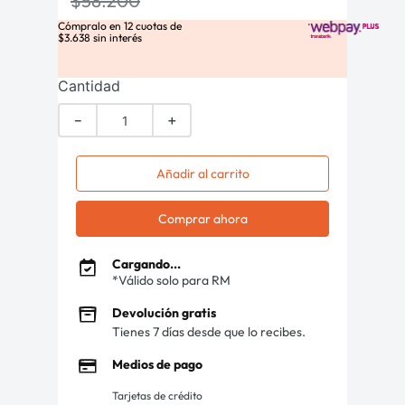
$
58
.
200
Cómpralo en
12
cuotas de
$
3
.
638
sin interés
Cantidad
－
＋
Añadir al carrito
Comprar ahora
Cargando...
*Válido solo para RM
Devolución gratis
Tienes 7 días desde que lo recibes.
Medios de pago
Tarjetas de crédito