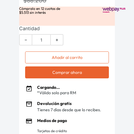
$
88
.
200
Cómpralo en
12
cuotas de
$
5
.
513
sin interés
Cantidad
－
＋
Añadir al carrito
Comprar ahora
Cargando...
*Válido solo para RM
Devolución gratis
Tienes 7 días desde que lo recibes.
Medios de pago
Tarjetas de crédito