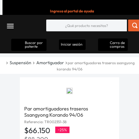
Ingresa al portal de ayuda
Buscar por
Carro de
Iniciar sesión
patente
compras
Suspensión
Amortiguador
par amortiguadores traseros ssangyong
korando 94/06
Par amortiguadores traseros
Ssangyong Korando 94/06
Referencia
:
TR002351-38
$
66
.
150
-
25%