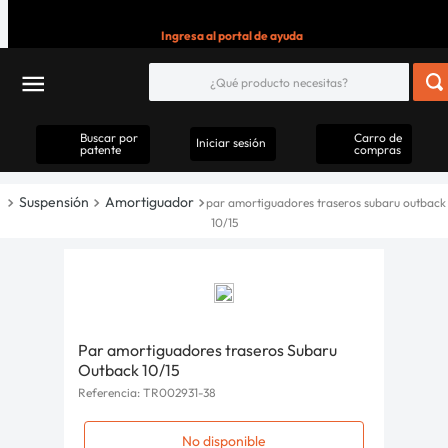
Ingresa al portal de ayuda
Buscar por
Carro de
Iniciar sesión
patente
compras
Suspensión
Amortiguador
par amortiguadores traseros subaru outback
10/15
Par amortiguadores traseros Subaru
Outback 10/15
Referencia
:
TR002931-38
No disponible