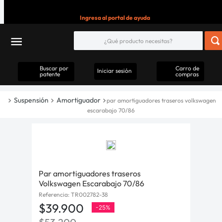
Ingresa al portal de ayuda
Buscar por
Carro de
Iniciar sesión
patente
compras
Suspensión
Amortiguador
par amortiguadores traseros volkswagen
escarabajo 70/86
Par amortiguadores traseros
Volkswagen Escarabajo 70/86
Referencia
:
TR002782-38
$
39
.
900
-
25%