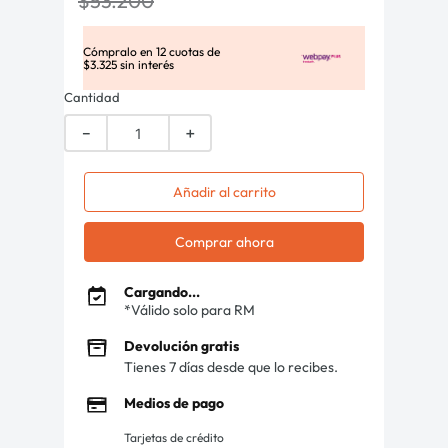
$
53
.
200
Cómpralo en
12
cuotas de
$
3
.
325
sin interés
Cantidad
－
＋
Añadir al carrito
Comprar ahora
Cargando...
*Válido solo para RM
Devolución gratis
Tienes 7 días desde que lo recibes.
Medios de pago
Tarjetas de crédito