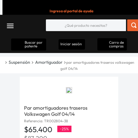
Ingresa al portal de ayuda
Buscar por
Carro de
Iniciar sesión
patente
compras
Suspensión
Amortiguador
par amortiguadores traseros volkswagen
golf 04/14
Par amortiguadores traseros
Volkswagen Golf 04/14
Referencia
:
TR002804-38
$
65
.
400
-
25%