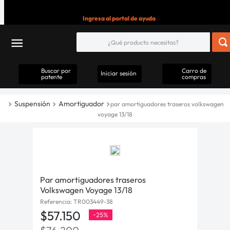
Ingresa al portal de ayuda
Buscar por
Carro de
Iniciar sesión
patente
compras
Suspensión
Amortiguador
par amortiguadores traseros volkswagen
voyage 13/18
Par amortiguadores traseros
Volkswagen Voyage 13/18
Referencia
:
TR003449-38
$
57
.
150
-
25%