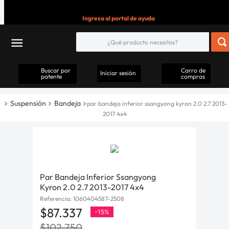
Ingresa al portal de ayuda
Buscar por
Carro de
Iniciar sesión
patente
compras
Suspensión
Bandeja
par bandeja inferior ssangyong kyron 2.0 2.7 2013-
2017 4x4
Par Bandeja Inferior Ssangyong
Kyron 2.0 2.7 2013-2017 4x4
Referencia
:
1060404587-2508
$
87
.
337
-
15%
$
102
.
750