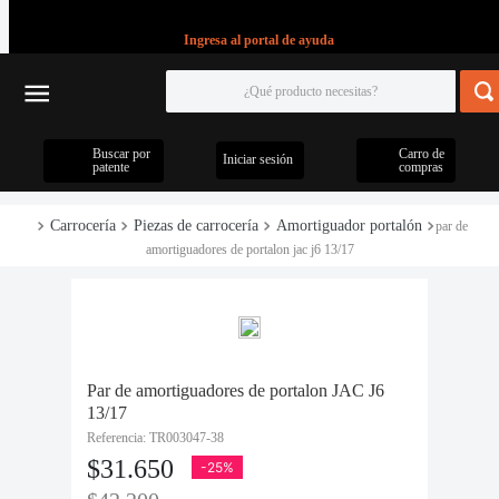
Ingresa al portal de ayuda
Buscar por
Carro de
Iniciar sesión
patente
compras
Carrocería
Piezas de carrocería
Amortiguador portalón
par de
amortiguadores de portalon jac j6 13/17
Par de amortiguadores de portalon JAC J6
13/17
Referencia
:
TR003047-38
$
31
.
650
-
25%