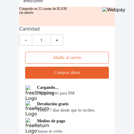
$
42
.
200
Cómpralo en
12
cuotas de
$
2
.
638
sin interés
Cantidad
－
＋
Añadir al carrito
Comprar ahora
Cargando...
*Válido solo para RM
Devolución gratis
Tienes 7 días desde que lo recibes.
Medios de pago
Tarjetas de crédito