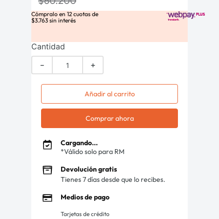
$
60
.
200
Cómpralo en
12
cuotas de
$
3
.
763
sin interés
Cantidad
－
＋
Añadir al carrito
Comprar ahora
Cargando...
*Válido solo para RM
Devolución gratis
Tienes 7 días desde que lo recibes.
Medios de pago
Tarjetas de crédito