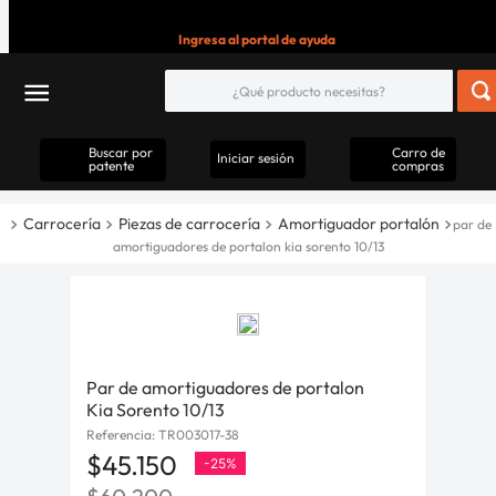
Ingresa al portal de ayuda
Buscar por
Carro de
Iniciar sesión
patente
compras
Carrocería
Piezas de carrocería
Amortiguador portalón
par de
amortiguadores de portalon kia sorento 10/13
Par de amortiguadores de portalon
Kia Sorento 10/13
Referencia
:
TR003017-38
$
45
.
150
-
25%