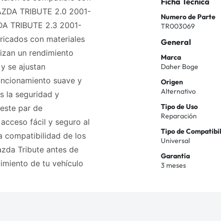
Ficha Técnica
MAZDA TRIBUTE 2.0 2001-
Numero de Parte
A TRIBUTE 2.3 2001-
TR003069
icados con materiales
General
tizan un rendimiento
Marca
 y se ajustan
Daher Boge
uncionamiento suave y
Origen
Alternativo
s la seguridad y
Tipo de Uso
 este par de
Reparación
acceso fácil y seguro al
Tipo de Compatibi
la compatibilidad de los
Universal
zda Tribute antes de
Garantía
dimiento de tu vehículo
3 meses