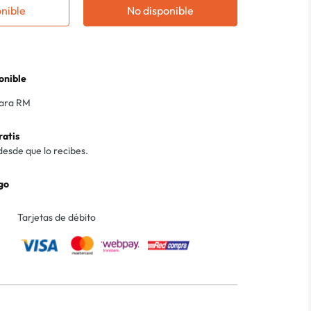
onible
No disponible
onible
para RM
ratis
desde que lo recibes.
go
Tarjetas de débito