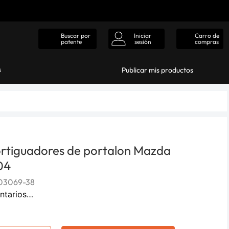
Iniciar
Carro de
Buscar por
sesión
compras
patente
s
Publicar mis productos
rtiguadores de portalon Mazda
04
03069-38
ntarios…