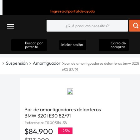
Ingresa al portal de ayuda
Buscar por
Carro de
Iniciar sesión
patente
compras
Suspensión
Amortiguador
par de amortiguadores delanteros bmw 320i
e30 82/91
Par de amortiguadores delanteros
BMW 320i E30 82/91
Referencia
:
TR003114-38
$
84
.
900
-
25%