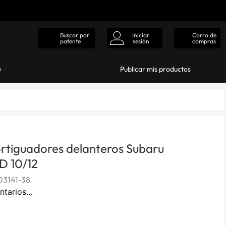
Iniciar
Carro de
Buscar por
sesión
compras
patente
s
Publicar mis productos
rtiguadores delanteros Subaru
D 10/12
3141-38
ntarios…