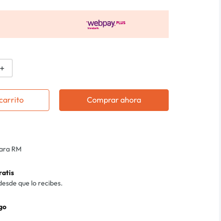
＋
carrito
Comprar ahora
para RM
ratis
desde que lo recibes.
go