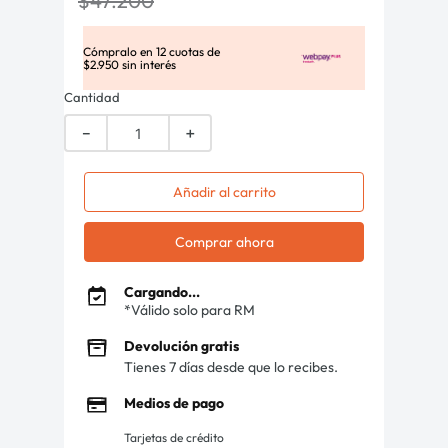
$
47
.
200
Cómpralo en
12
cuotas de
$
2
.
950
sin interés
Cantidad
－
＋
Añadir al carrito
Comprar ahora
Cargando...
*Válido solo para RM
Devolución gratis
Tienes 7 días desde que lo recibes.
Medios de pago
Tarjetas de crédito