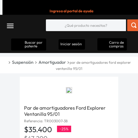
Ingresa al portal de ayuda
Buscar por
Carro de
Iniciar sesión
patente
compras
Suspensión
Amortiguador
par de amortiguadores ford explorer
ventanilla 95/01
Par de amortiguadores Ford Explorer
Ventanilla 95/01
Referencia
:
TR003007-38
$
35
.
400
-
25%