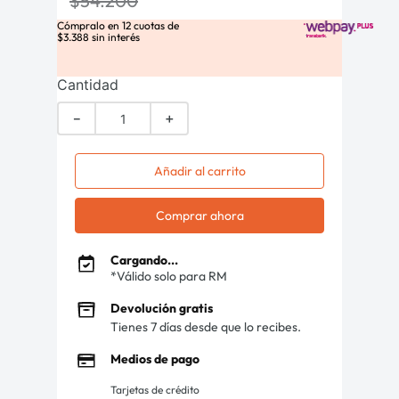
$
54
.
200
Cómpralo en
12
cuotas de
$
3
.
388
sin interés
Cantidad
－
＋
Añadir al carrito
Comprar ahora
Cargando...
*Válido solo para RM
Devolución gratis
Tienes 7 días desde que lo recibes.
Medios de pago
Tarjetas de crédito