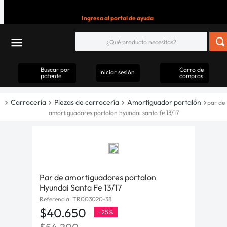
Ingresa al portal de ayuda
Buscar por
Carro de
Iniciar sesión
patente
compras
Carrocería
Piezas de carrocería
Amortiguador portalón
par de
amortiguadores portalon hyundai santa fe 13/17
Par de amortiguadores portalon
Hyundai Santa Fe 13/17
Referencia
:
TR003020-38
$
40
.
650
-
25%