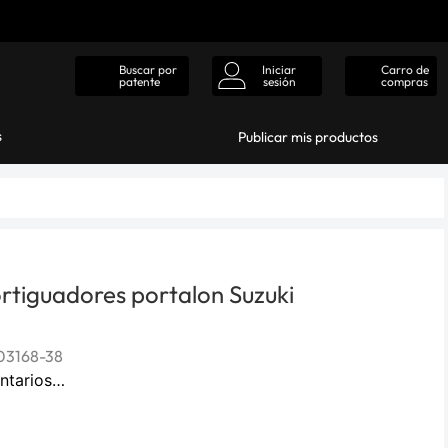
Iniciar
Carro de
Buscar por
sesión
compras
patente
s
Publicar mis productos
rtiguadores portalon Suzuki
3168-38
ntarios…