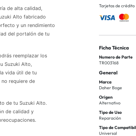
Tarjetas de crédito
a de alta calidad,
zuki Alto fabricado
erfecto y un rendimiento
dad del portalón de tu
Ficha Técnica
odrás reemplazar los
Numero de Parte
TR003168
 Suzuki Alto,
 vida útil de tu
General
y no requiere de
Marca
Daher Boge
Origen
o de tu Suzuki Alto.
Alternativo
n de calidad y
Tipo de Uso
Reparación
 preocupaciones.
Tipo de Compatibi
Universal