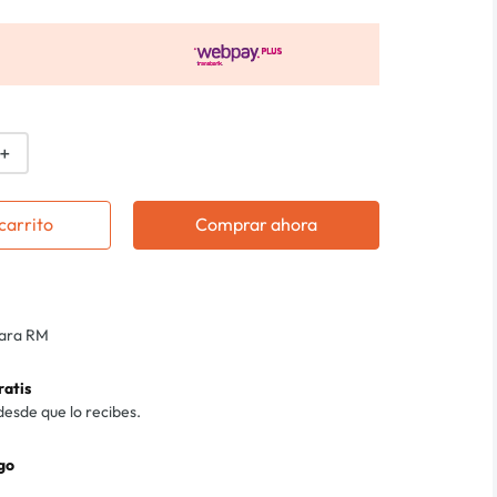
＋
carrito
Comprar ahora
para RM
ratis
desde que lo recibes.
go