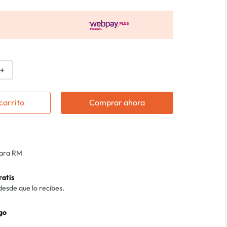
＋
carrito
Comprar ahora
para RM
ratis
desde que lo recibes.
go