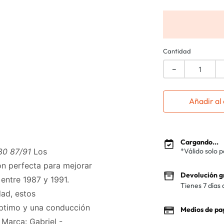
Cantidad
－
Añadir al 
Cargando...
30 87/91
Los
*Válido solo 
ón perfecta para mejorar
Devolución g
entre 1987 y 1991.
Tienes 7 días 
dad, estos
óptimo y una conducción
Medios de pa
 Marca: Gabriel -