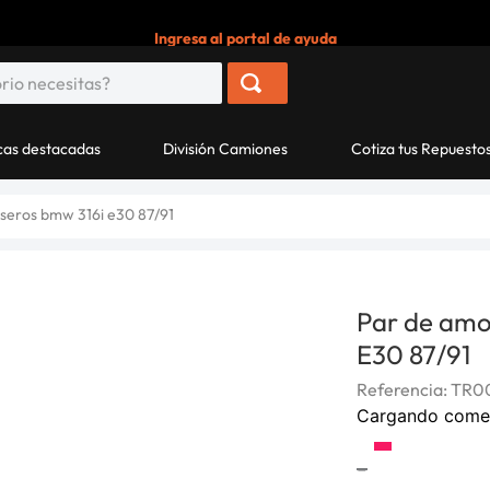
Ingresa al portal de ayuda
as destacadas
División Camiones
Cotiza tus Repuesto
seros bmw 316i e30 87/91
Par de amo
E30 87/91
Referencia
:
TR00
Cargando come
-