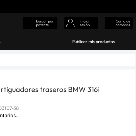
Iniciar
Carro de
Buscar por
sesión
compras
patente
s
Publicar mis productos
rtiguadores traseros BMW 316i
3107-38
ntarios…