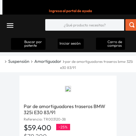
Ingresa al portal de ayuda
Buscar por
Carro de
Iniciar sesión
patente
compras
Suspensión
Amortiguador
par de amortiguadores traseros bmw 325i
e30 83/91
Par de amortiguadores traseros BMW
325i E30 83/91
Referencia
:
TR003120-38
$
59
.
400
-
25%