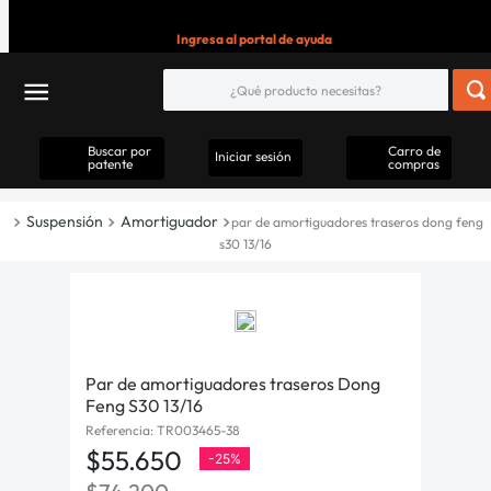
Ingresa al portal de ayuda
Buscar por
Carro de
Iniciar sesión
patente
compras
Suspensión
Amortiguador
par de amortiguadores traseros dong feng
s30 13/16
Par de amortiguadores traseros Dong
Feng S30 13/16
Referencia
:
TR003465-38
$
55
.
650
-
25%