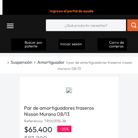
Ingresa al portal de ayuda
Buscar por
Carro de
Iniciar sesión
patente
compras
Suspensión
Amortiguador
par de amortiguadores traseros nissan
murano 08/13
Par de amortiguadores traseros
Nissan Murano 08/13
Referencia
:
TR003135-38
$
65
.
400
-
25%