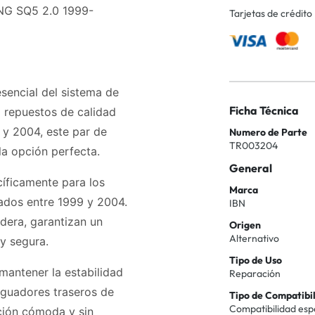
G SQ5 2.0 1999-
Tarjetas de crédito
sencial del sistema de
Ficha Técnica
o repuestos de calidad
y 2004, este par de
Numero de Parte
TR003204
la opción perfecta.
General
íficamente para los
Marca
ados entre 1999 y 2004.
IBN
dera, garantizan un
Origen
Alternativo
y segura.
Tipo de Uso
 mantener la estabilidad
Reparación
tiguadores traseros de
Tipo de Compatibi
Compatibilidad esp
cción cómoda y sin