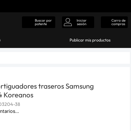
Iniciar
Carro de
Buscar por
sesión
compras
patente
s
Publicar mis productos
rtiguadores traseros Samsung
4 Koreanos
03204-38
ntarios…