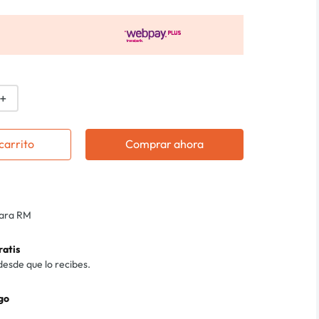
＋
carrito
Comprar ahora
para RM
ratis
desde que lo recibes.
go