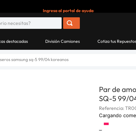
Ingresa al portal de ayuda
as destacadas
División Camiones
Cotiza tus Repuesto
aseros samsung sq-5 99/04 koreanos
Par de amo
SQ-5 99/0
Referencia
:
TR0
Cargando come
-