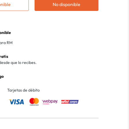
onible
No disponible
onible
para RM
ratis
desde que lo recibes.
go
Tarjetas de débito