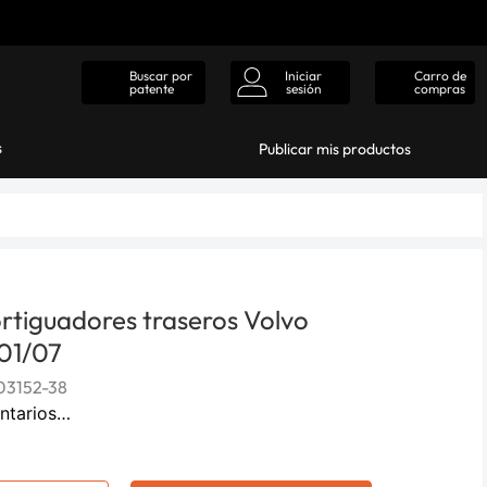
Iniciar
Carro de
Buscar por
sesión
compras
patente
s
Publicar mis productos
rtiguadores traseros Volvo
01/07
3152-38
ntarios…