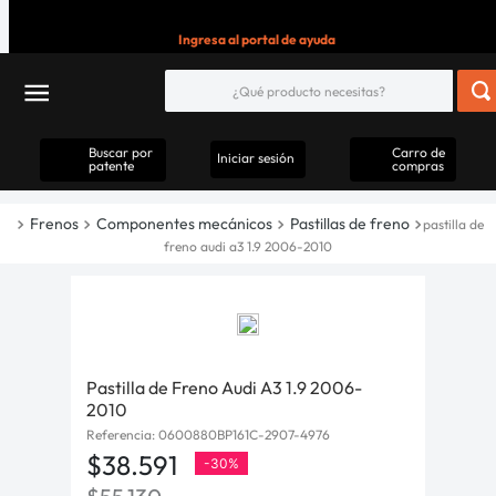
Ingresa al portal de ayuda
Buscar por
Carro de
Iniciar sesión
patente
compras
Frenos
Componentes mecánicos
Pastillas de freno
pastilla de
freno audi a3 1.9 2006-2010
Pastilla de Freno Audi A3 1.9 2006-
2010
Referencia
:
0600880BP161C-2907-4976
$
38
.
591
-
30%