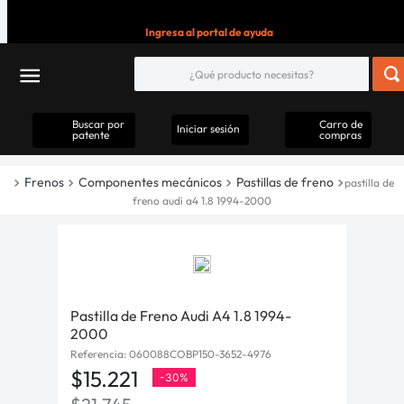
Ingresa al portal de ayuda
Buscar por
Carro de
Iniciar sesión
patente
compras
Frenos
Componentes mecánicos
Pastillas de freno
pastilla de
freno audi a4 1.8 1994-2000
Pastilla de Freno Audi A4 1.8 1994-
2000
Referencia
:
060088COBP150-3652-4976
$
15
.
221
-
30%