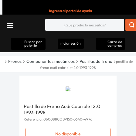
Ingresa al portal de ayuda
Buscar por
Carro de
Iniciar sesión
patente
compras
Frenos
Componentes mecánicos
Pastillas de freno
pastilla de
freno audi cabriolet 2.0 1993-1998
Pastilla de Freno Audi Cabriolet 2.0
1993-1998
Referencia
:
060088COBP150-3640-4976
No disponible