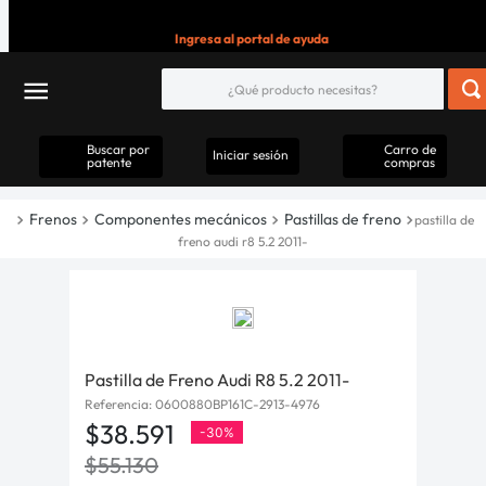
Ingresa al portal de ayuda
Buscar por
Carro de
Iniciar sesión
patente
compras
Frenos
Componentes mecánicos
Pastillas de freno
pastilla de
freno audi r8 5.2 2011-
Pastilla de Freno Audi R8 5.2 2011-
Referencia
:
0600880BP161C-2913-4976
$
38
.
591
-
30%
$
55
.
130