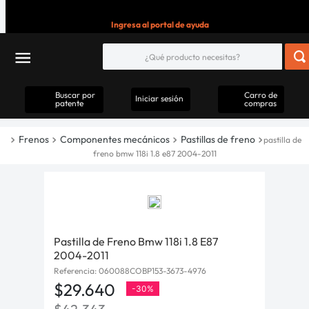
Ingresa al portal de ayuda
Buscar por
Carro de
Iniciar sesión
patente
compras
Frenos
Componentes mecánicos
Pastillas de freno
pastilla de
freno bmw 118i 1.8 e87 2004-2011
Pastilla de Freno Bmw 118i 1.8 E87
2004-2011
Referencia
:
060088COBP153-3673-4976
$
29
.
640
-
30%