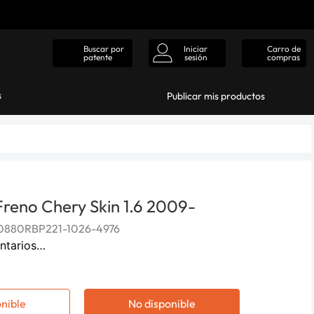
Iniciar
Carro de
Buscar por
sesión
compras
patente
s
Publicar mis productos
 Freno Chery Skin 1.6 2009-
880RBP221-1026-4976
ntarios…
onible
No disponible