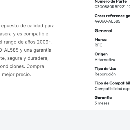
Numero de Parte
0300880RBP221-1
Cross reference g
44060-AL585
 repuesto de calidad para
General
rasera y es compatible
Marca
el rango de años 2009-.
RFC
0-AL585 y una garantía
Origen
nte, segura y duradera,
Alternativo
 condiciones. Compra
Tipo de Uso
Reparación
l mejor precio.
Tipo de Compatibi
Compatibilidad esp
Garantía
3 meses