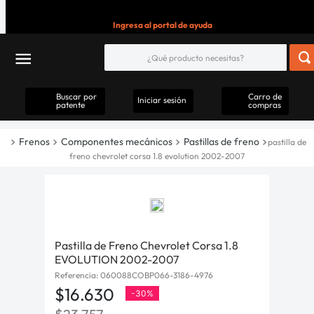
Ingresa al portal de ayuda
Buscar por
Carro de
Iniciar sesión
patente
compras
Frenos
Componentes mecánicos
Pastillas de freno
pastilla de
freno chevrolet corsa 1.8 evolution 2002-2007
Pastilla de Freno Chevrolet Corsa 1.8
EVOLUTION 2002-2007
Referencia
:
060088COBP066-3186-4976
$
16
.
630
-
30%