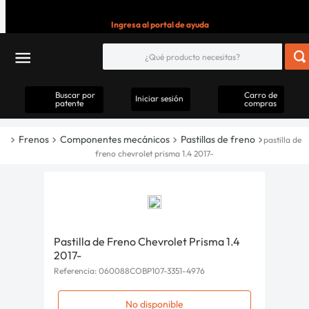
Ingresa al portal de ayuda
Buscar por
Carro de
Iniciar sesión
patente
compras
Frenos
Componentes mecánicos
Pastillas de freno
pastilla de
freno chevrolet prisma 1.4 2017-
Pastilla de Freno Chevrolet Prisma 1.4
2017-
Referencia
:
060088COBP107-3351-4976
No disponible