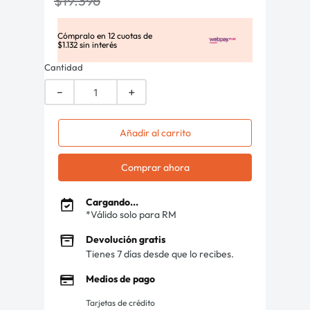
$
19
.
396
Cómpralo en
12
cuotas de
$
1
.
132
sin interés
Cantidad
－
＋
Añadir al carrito
Comprar ahora
Cargando...
*Válido solo para RM
Devolución gratis
Tienes 7 días desde que lo recibes.
Medios de pago
Tarjetas de crédito