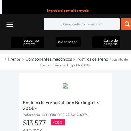
Ingresa al portal de ayuda
Buscar por
Carro de
Iniciar sesión
patente
compras
Frenos
Componentes mecánicos
Pastillas de freno
pastilla de
freno citroen berlingo 1.4 2008-
Pastilla de Freno Citroen Berlingo 1.4
2008-
Referencia
:
060088COBP123-3407-4976
$
13
.
577
-
30%