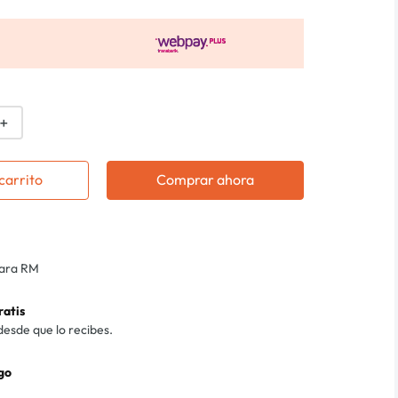
＋
carrito
Comprar ahora
para RM
ratis
desde que lo recibes.
go