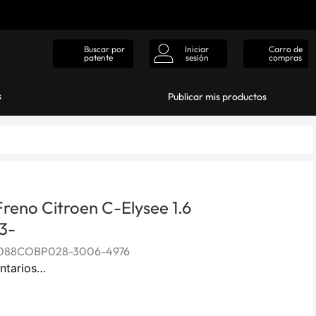
Iniciar
Carro de
Buscar por
sesión
compras
patente
s
Publicar mis productos
 Freno Citroen C-Elysee 1.6
3-
088COBP028-3006-4976
ntarios…