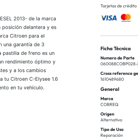
Tarjetas de crédito
DIESEL 2013- de la marca
a posición delantera y es
rca Citroen para el
n una garantía de 3
Ficha Técnica
pastilla de freno es un
Numero de Parte
un rendimiento óptimo y
060088COBP028-
stes y a los cambios
Cross reference g
a tu Citroen C-Elysee 1.6
1610489680
nto en tu vehículo.
General
Marca
COBREQ
Origen
Alternativo
Tipo de Uso
Reparación