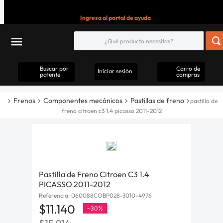
Ingresa al portal de ayuda
Buscar por
Carro de
Iniciar sesión
patente
compras
Frenos
Componentes mecánicos
Pastillas de freno
pastilla de
freno citroen c3 1.4 picasso 2011-2012
Pastilla de Freno Citroen C3 1.4
PICASSO 2011-2012
Referencia
:
060088COBP028-3010-4976
$
11
.
140
-
30%