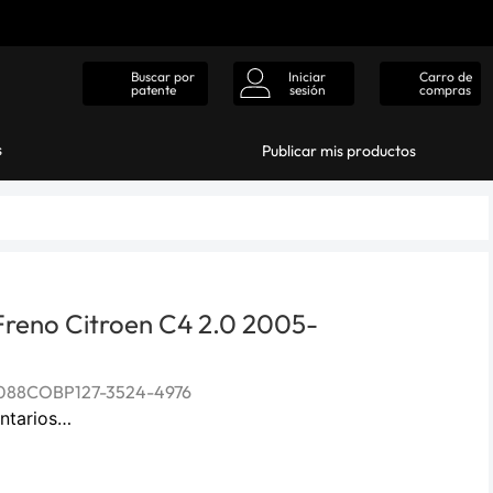
Iniciar
Carro de
Buscar por
sesión
compras
patente
s
Publicar mis productos
 Freno Citroen C4 2.0 2005-
088COBP127-3524-4976
ntarios…