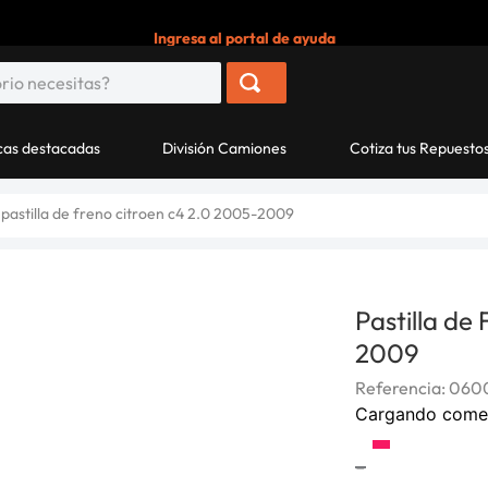
Ingresa al portal de ayuda
as destacadas
División Camiones
Cotiza tus Repuesto
pastilla de freno citroen c4 2.0 2005-2009
Pastilla de
2009
Referencia
:
060
Cargando come
-