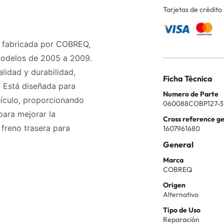
Tarjetas de crédito
0, fabricada por COBREQ,
odelos de 2005 a 2009.
alidad y durabilidad,
Ficha Técnica
 Está diseñada para
Numero de Parte
hículo, proporcionando
060088COBP127-3
ara mejorar la
Cross reference g
 freno trasera para
1607961680
General
Marca
COBREQ
Origen
Alternativo
Tipo de Uso
Reparación