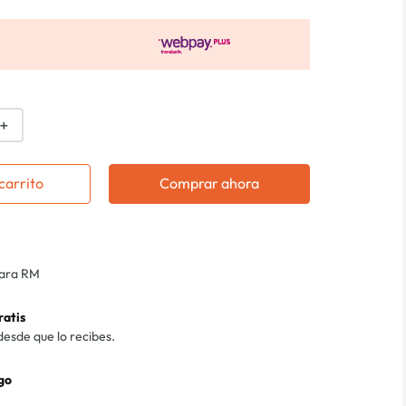
＋
carrito
Comprar ahora
para RM
ratis
desde que lo recibes.
go