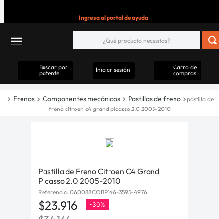
Ingresa al portal de ayuda
Buscar por
Carro de
Iniciar sesión
patente
compras
Frenos
Componentes mecánicos
Pastillas de freno
pastilla de
freno citroen c4 grand picasso 2.0 2005-2010
Pastilla de Freno Citroen C4 Grand
Picasso 2.0 2005-2010
Referencia
:
060088COBP146-3595-4976
$
23
.
916
-
30%