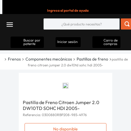
Ingresa al portal de ayuda
Buscar por
Carro de
Iniciar sesión
patente
compras
Frenos
Componentes mecánicos
Pastillas de freno
pastilla de
freno citroen jumper 2.0 dw10td sohc hdi 2005-
Pastilla de Freno Citroen Jumper 2.0
DW10TD SOHC HDI 2005-
Referencia
:
0300880RBP208-985-4976
No disponible