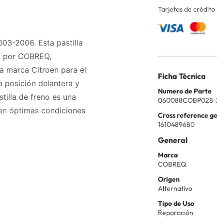
Tarjetas de crédito
003-2006. Esta pastilla
do por COBREQ,
a marca Citroen para el
Ficha Técnica
 posición delantera y
Numero de Parte
tilla de freno es una
060088COBP028-
 en óptimas condiciones
Cross reference g
1610489680
General
Marca
COBREQ
Origen
Alternativo
Tipo de Uso
Reparación