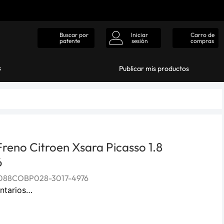
Iniciar
Carro de
Buscar por
sesión
compras
patente
s
Publicar mis productos
 Freno Citroen Xsara Picasso 1.8
6
088COBP028-3017-4976
ntarios…