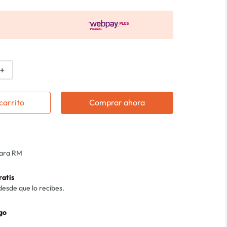
＋
carrito
Comprar ahora
para RM
ratis
desde que lo recibes.
go