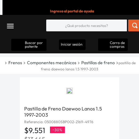
Ingresa al portal de ayuda
Buscar por
Carro de
Iniciar sesión
patente
compras
Frenos
Componentes mecánicos
Pastillas de freno
pastilla de
freno daewoo lanos 1.5 1997-2003
Pastilla de Freno Daewoo Lanos 1.5
1997-2003
Referencia
:
0500880SBP002-2169-4976
$
9
.
551
-
30%