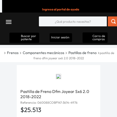
Ingresa al portal de ayuda
Buscar por
Carro de
Iniciar sesión
patente
compras
Frenos
Componentes mecánicos
Pastillas de freno
pastilla de
freno dfm joyear sx6 2.0 2018-2022
Pastilla de Freno Dfm Joyear Sx6 2.0
2018-2022
Referencia
:
060088COBP147-3614-4976
$
25
.
513