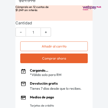
$
21
.
398
Cómpralo en
12
cuotas de
$
1
.
249
sin interés
Cantidad
－
＋
Añadir al carrito
Comprar ahora
Cargando...
*Válido solo para RM
Devolución gratis
Tienes 7 días desde que lo recibes.
Medios de pago
Tarjetas de crédito