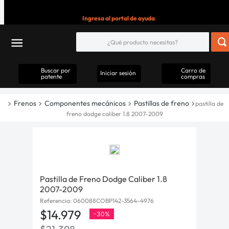
Ingresa al portal de ayuda
Buscar por
Carro de
Iniciar sesión
patente
compras
Frenos
Componentes mecánicos
Pastillas de freno
pastilla de
freno dodge caliber 1.8 2007-2009
Pastilla de Freno Dodge Caliber 1.8
2007-2009
Referencia
:
060088COBP142-3564-4976
$
14
.
979
-
30%