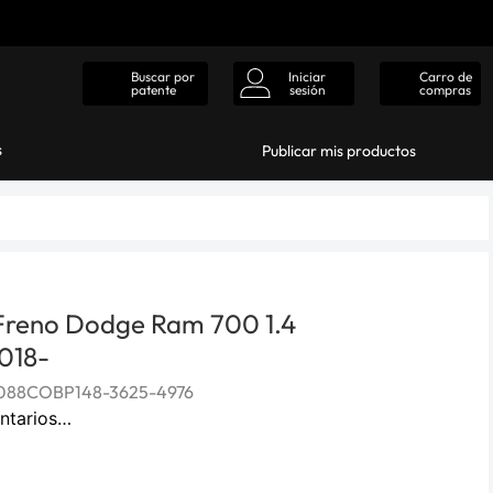
Iniciar
Carro de
Buscar por
sesión
compras
patente
s
Publicar mis productos
e Freno Dodge Ram 700 1.4
018-
088COBP148-3625-4976
ntarios…