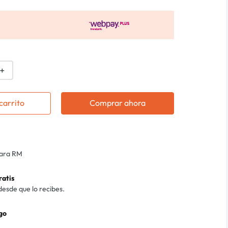
＋
carrito
Comprar ahora
para RM
ratis
desde que lo recibes.
go